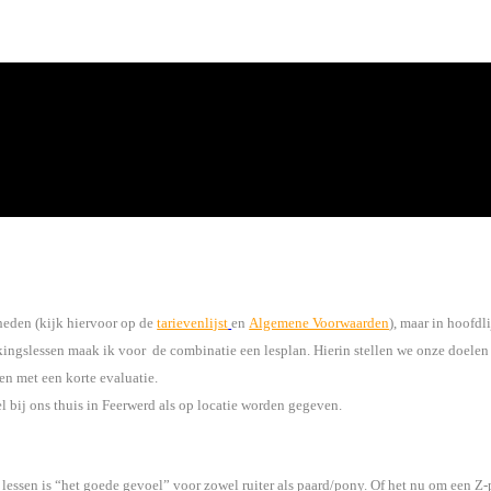
heden (kijk hiervoor op de
tarievenlijst
en
Algemene Voorwaarden
), maar in hoofdl
ingslessen maak ik voor de combinatie een lesplan. Hierin stellen we onze doelen 
en met een korte evaluatie.
 bij ons thuis in Feerwerd als op locatie worden gegeven.
lessen is “het goede gevoel” voor zowel ruiter als paard/pony. Of het nu om een Z-pr