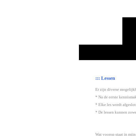
::: Lessen
Er zijn diverse mogelijk
* Na de eerste kennismak
* Elke les wordt afgeslot
* De lessen kunnen zowel
Wat voorop staat in mijn 