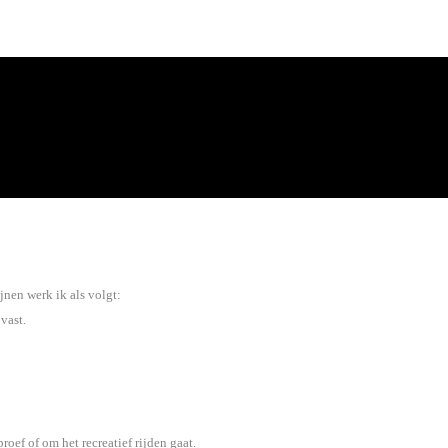
ijnen werk ik als volgt:
vast.
oef of om het recreatief rijden gaat.